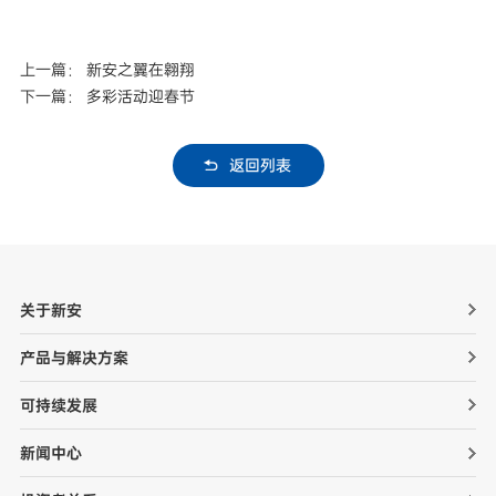
上一篇： 新安之翼在翱翔
下一篇： 多彩活动迎春节
返回列表
关于新安
产品与解决方案
可持续发展
新闻中心