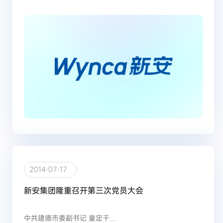
2014-07-17
新安集团隆重召开第三次党员大会
中共建德市委副书记 童定干…