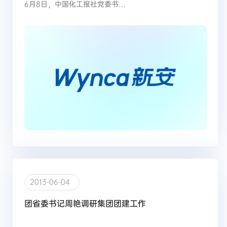
6月8日，中国化工报社党委书…
2013-06-04
团省委书记周艳调研集团团建工作