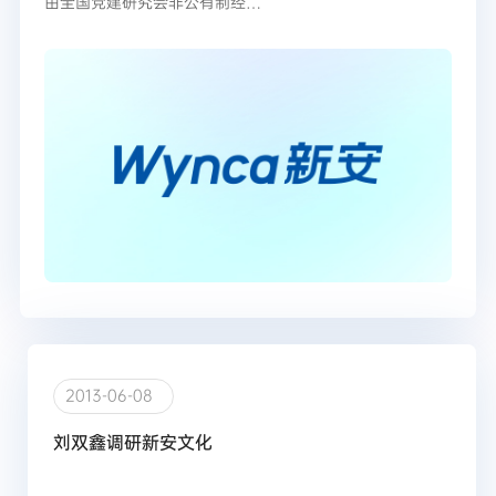
由全国党建研究会非公有制经…
2013-06-08
刘双鑫调研新安文化