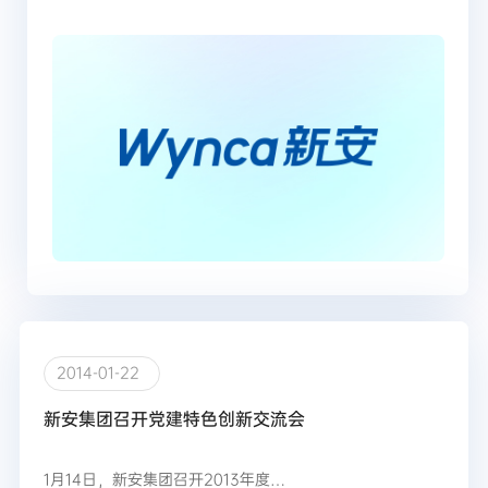
2014-01-22
新安集团召开党建特色创新交流会
1月14日，新安集团召开2013年度…