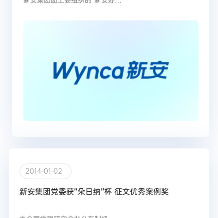
2014-01-02
新安集团党委获“朵日纳”杯 征文优秀案例奖