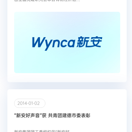
2014-01-02
“新安好声音”获 共青团建德市委表彰
新安集团团工委组织的“新安好…