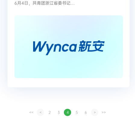
6月4日，共青团浙江省委书记…
<<
<
2
3
4
5
6
>
>>