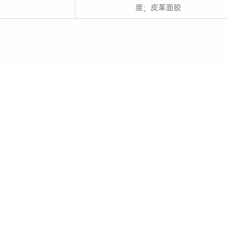
度；皮革面胶
心
投资者关系
加入我们
-64715105
办公登录