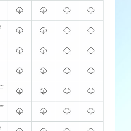
粘
面
面
粘