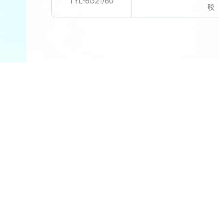
TYL-6G21/60
胶
关于新安
产品与解决方案
可持续发展
新闻中
0571-64723891
0571
全国服务热线：
有机硅客服：